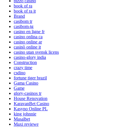
bizzo casino
book of ra
book of ra it
Brand
casibom tr
casibom-tg
casino en ligne fr
casino onlina ca
casino online ar
casinò online it
casino utan svensk licens
casino-glory india
Construction
crazy time
csdino
fortune tiger brazil
Gama Casino
Game
glory-casinos tr
House Renovation
KaravanBet Casino
Kasyno Online PL
king johnnie
Masalbet
Maxi reviewe