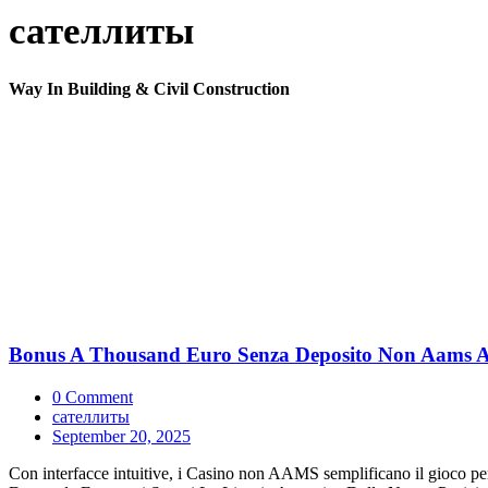
сателлиты
Way In Building & Civil Construction
Bonus A Thousand Euro Senza Deposito Non Aams Al
0 Comment
сателлиты
September 20, 2025
Con interfacce intuitive, i Casino non AAMS semplificano il gioco 