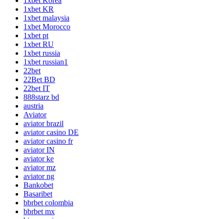
1xbet Korea
1xbet KR
1xbet malaysia
1xbet Morocco
1xbet pt
1xbet RU
1xbet russia
1xbet russian1
22bet
22Bet BD
22bet IT
888starz bd
austria
Aviator
aviator brazil
aviator casino DE
aviator casino fr
aviator IN
aviator ke
aviator mz
aviator ng
Bankobet
Basaribet
bbrbet colombia
bbrbet mx