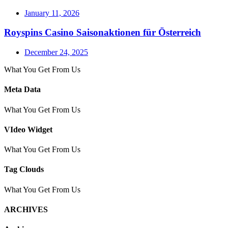
January 11, 2026
Royspins Casino Saisonaktionen für Österreich
December 24, 2025
What You Get From Us
Meta Data
What You Get From Us
VIdeo Widget
What You Get From Us
Tag Clouds
What You Get From Us
ARCHIVES