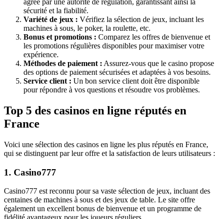
agréé par une autorité de régulation, garantissant ainsi la
sécurité et la fiabilité.
Variété de jeux :
Vérifiez la sélection de jeux, incluant les
machines à sous, le poker, la roulette, etc.
Bonus et promotions :
Comparez les offres de bienvenue et
les promotions régulières disponibles pour maximiser votre
expérience.
Méthodes de paiement :
Assurez-vous que le casino propose
des options de paiement sécurisées et adaptées à vos besoins.
Service client :
Un bon service client doit être disponible
pour répondre à vos questions et résoudre vos problèmes.
Top 5 des casinos en ligne réputés en
France
Voici une sélection des casinos en ligne les plus réputés en France,
qui se distinguent par leur offre et la satisfaction de leurs utilisateurs :
1. Casino777
Casino777 est reconnu pour sa vaste sélection de jeux, incluant des
centaines de machines à sous et des jeux de table. Le site offre
également un excellent bonus de bienvenue et un programme de
fidélité avantageux pour les joueurs réguliers.