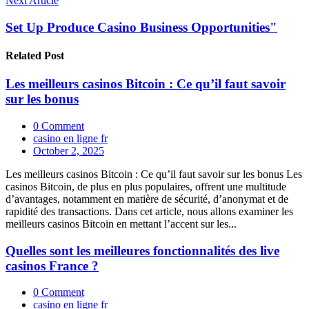
Next Article
Set Up Produce Casino Business Opportunities"
Related
Post
Les meilleurs casinos Bitcoin : Ce qu’il faut savoir
sur les bonus
0 Comment
casino en ligne fr
October 2, 2025
Les meilleurs casinos Bitcoin : Ce qu’il faut savoir sur les bonus Les
casinos Bitcoin, de plus en plus populaires, offrent une multitude
d’avantages, notamment en matière de sécurité, d’anonymat et de
rapidité des transactions. Dans cet article, nous allons examiner les
meilleurs casinos Bitcoin en mettant l’accent sur les...
Quelles sont les meilleures fonctionnalités des live
casinos France ?
0 Comment
casino en ligne fr