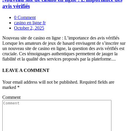
avis vérifiés
0 Comment
casino en ligne fr
October 2, 2025
Nouveau site de casino en ligne : L’importance des avis vérifiés
Lorsque les amateurs de jeux de hasard envisagent de s’inscrire sur
un nouveau site de casino en ligne, la question des avis vérifiés est
cruciale. Ces témoignages authentiques permettent de jauger la
fiabilité et la qualité des services proposés par la plateforme....
LEAVE A
COMMENT
Your email address will not be published.
Required fields are
marked
*
Comment