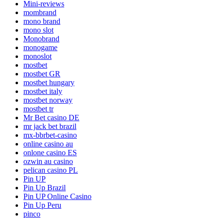
Mini-reviews
mombrand
mono brand
mono slot
Monobrand
monogame
monoslot
mostbet
mostbet GR
mostbet hungary
mostbet italy
mostbet norway
mostbet tr
Mr Bet casino DE
mr jack bet brazil
mx-bbrbet-casino
online casino au
onlone casino ES
ozwin au casino
pelican casino PL
Pin UP
Pin Up Brazil
Pin UP Online Casino
Pin Up Peru
pinco