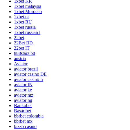
1xbet KR
1xbet malaysia
1xbet Morocco
1xbet pt
1xbet RU
1xbet russia
1xbet russian1
22bet
22Bet BD
22bet IT
888starz bd
austria
Aviator
aviator brazil
aviator casino DE
aviator casino fr
aviator IN
aviator ke
aviator mz
aviator ng
Bankobet
Basaribet
bbrbet colombia
bbrbet mx
bizzo casino