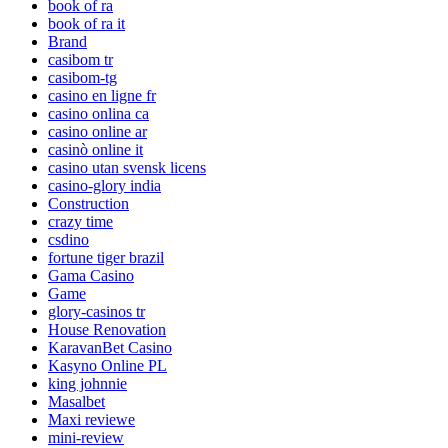
book of ra
book of ra it
Brand
casibom tr
casibom-tg
casino en ligne fr
casino onlina ca
casino online ar
casinò online it
casino utan svensk licens
casino-glory india
Construction
crazy time
csdino
fortune tiger brazil
Gama Casino
Game
glory-casinos tr
House Renovation
KaravanBet Casino
Kasyno Online PL
king johnnie
Masalbet
Maxi reviewe
mini-review