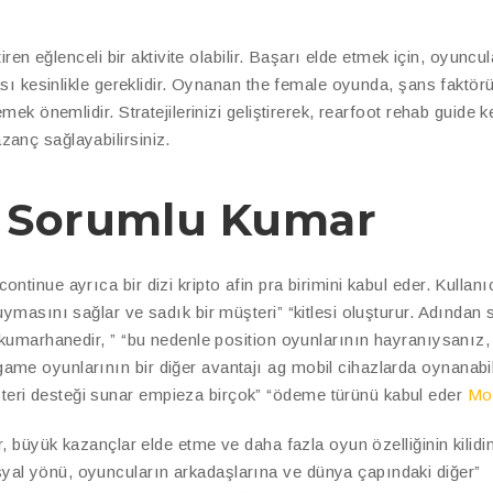
iren eğlenceli bir aktivite olabilir. Başarı elde etmek için, oyuncul
ması kesinlikle gereklidir. Oynanan the female oyunda, şans faktör
ek önemlidir. Stratejilerinizi geliştirerek, rearfoot rehab guide key
anç sağlayabilirsiniz.
e Sorumlu Kumar
inue ayrıca bir dizi kripto afin pra birimini kabul eder. Kullanıcı
uymasını sağlar ve sadık bir müşteri” “kitlesi oluşturur. Adından
 kumarhanedir, ” “bu nedenle position oyunlarının hayranıysanız,
me oyunlarının bir diğer avantajı ag mobil cihazlarda oynanabil
eri desteği sunar empieza birçok” “ödeme türünü kabul eder
Mo
r, büyük kazançlar elde etme ve daha fazla oyun özelliğinin kilid
yal yönü, oyuncuların arkadaşlarına ve dünya çapındaki diğer”