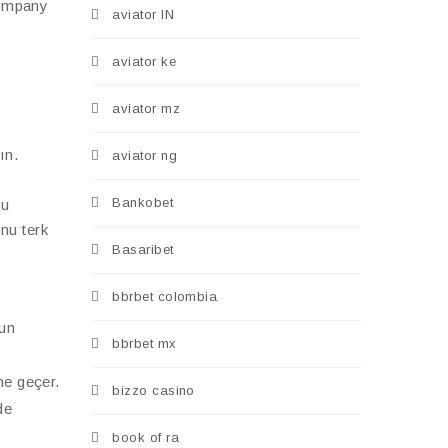
company
aviator IN
aviator ke
aviator mz
ın.
aviator ng
Bankobet
cu
unu terk
Basaribet
bbrbet colombia
yun
bbrbet mx
ne geçer.
bizzo casino
de
book of ra