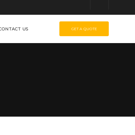
CONTACT US
GET A QUOTE