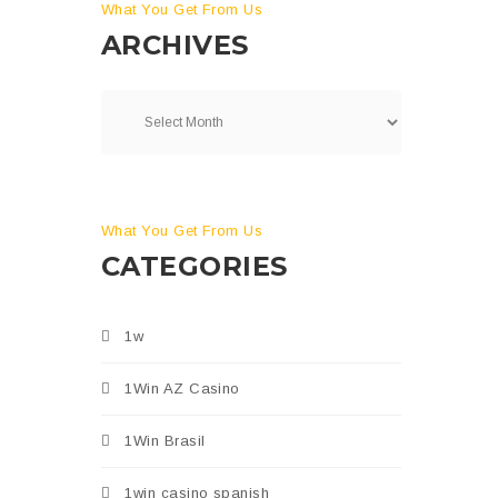
What You Get From Us
ARCHIVES
What You Get From Us
CATEGORIES
1w
1Win AZ Casino
1Win Brasil
1win casino spanish