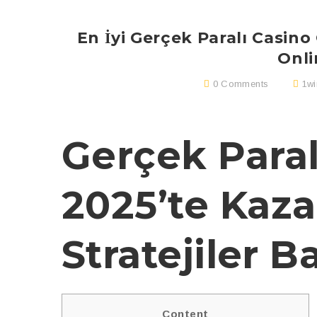
En İyi Gerçek Paralı Casino
Onli
0 Comments
1wi
Gerçek Paral
2025’te Kaza
Stratejiler 
Content