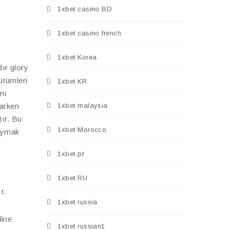
1xbet casino BD
1xbet casino french
1xbet Korea
ır glory
ürümleri
1xbet KR
nı
parken
1xbet malaysia
tır. Bu
1xbet Morocco
 uymak
1xbet pt
1xbet RU
r.
1xbet russia
line
1xbet russian1