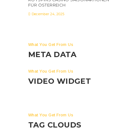
FÜR ÖSTERREICH
December 24, 2025
What You Get From Us
META DATA
What You Get From Us
VIDEO WIDGET
What You Get From Us
TAG CLOUDS