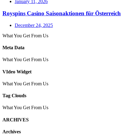
January 11, 2026
Royspins Casino Saisonaktionen für Österreich
December 24, 2025
What You Get From Us
Meta Data
What You Get From Us
VIdeo Widget
What You Get From Us
Tag Clouds
What You Get From Us
ARCHIVES
Archives