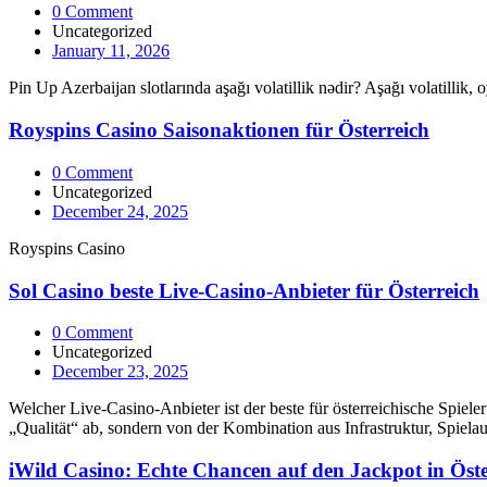
0 Comment
Uncategorized
January 11, 2026
Pin Up Azerbaijan slotlarında aşağı volatillik nədir? Aşağı volatillik,
Royspins Casino Saisonaktionen für Österreich
0 Comment
Uncategorized
December 24, 2025
Royspins Casino
Sol Casino beste Live-Casino-Anbieter für Österreich
0 Comment
Uncategorized
December 23, 2025
Welcher Live-Casino-Anbieter ist der beste für österreichische Spiele
„Qualität“ ab, sondern von der Kombination aus Infrastruktur, Spiela
iWild Casino: Echte Chancen auf den Jackpot in Öste