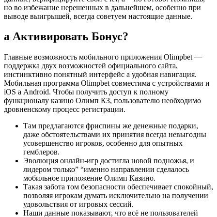
но во избежание нерешенных в дальнейшем, особенно при
выводе выигрышей, всегда советуем настоящие данные.
а Активировать Бонус?
Главные возможность мобильного приложения Olimpbet —
поддержка двух возможностей официального сайта,
инстинктивно понятный интерфейс а удобная навигация.
Мобильная программа Olimpbet совместима с устройствами и
iOS а Android. Чтобы получить доступ к полному
функционалу казино Олимп КЗ, пользователю необходимо
дровненскому процесс регистрации.
Там предлагаются фриспины же денежные подарки,
даже обстоятельствами их принятия всегда невыгодны
усовершенство игроков, особенно для опытных
гемблеров.
Эволюция онлайн-игр достигла новой подножья, и
лидером только” “именно направлении сделалось
мобильное приложение Олимп Казино.
Такая забота том безопасности обеспечивает спокойный,
позволяя игрокам думать исключительно на получении
удовольствия от игровых сессий.
Наши данные показывают, что всё не пользователей