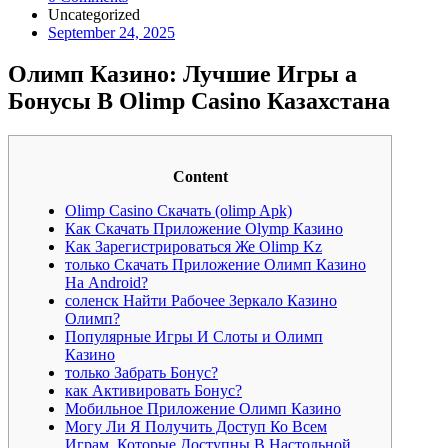
Uncategorized
September 24, 2025
Олимп Казино: Лучшие Игры а
Бонусы В Olimp Casino Казахстана
Content
Olimp Сasino Скачать (olimp Apk)
Как Скачать Приложение Olymp Казино
Как Зарегистрироваться Же Olimp Kz
только Скачать Приложение Олимп Казино
На Android?
соленск Найти Рабочее Зеркало Казино
Олимп?
Популярные Игры И Слоты и Олимп
Казино
только Забрать Бонус?
как Активировать Бонус?
Мобильное Приложение Олимп Казино
Могу Ли Я Получить Доступ Ко Всем
Играм, Которые Доступны В Настольной