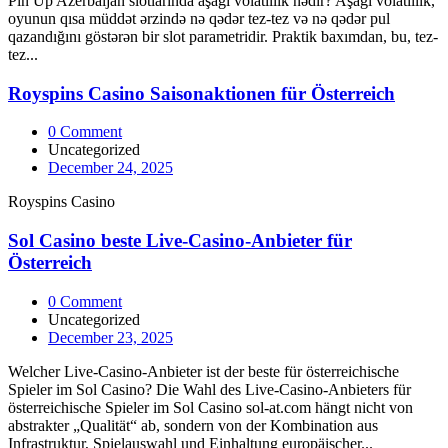
Pin Up Azerbaijan slotlarında aşağı volatillik nədir? Aşağı volatillik,
oyunun qısa müddət ərzində nə qədər tez-tez və nə qədər pul
qazandığını göstərən bir slot parametridir. Praktik baxımdan, bu, tez-
tez...
Royspins Casino Saisonaktionen für Österreich
0 Comment
Uncategorized
December 24, 2025
Royspins Casino
Sol Casino beste Live-Casino-Anbieter für
Österreich
0 Comment
Uncategorized
December 23, 2025
Welcher Live-Casino-Anbieter ist der beste für österreichische
Spieler im Sol Casino? Die Wahl des Live-Casino-Anbieters für
österreichische Spieler im Sol Casino sol-at.com hängt nicht von
abstrakter „Qualität“ ab, sondern von der Kombination aus
Infrastruktur, Spielauswahl und Einhaltung europäischer...