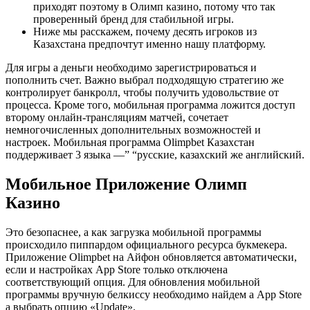
приходят поэтому в Олимп казино, потому что так
проверенный бренд для стабильной игры.
Ниже мы расскажем, почему десять игроков из
Казахстана предпочтут именно нашу платформу.
Для игры а деньги необходимо зарегистрироваться и
пополнить счет. Важно выбрал подходящую стратегию же
контролирует банкролл, чтобы получить удовольствие от
процесса. Кроме того, мобильная программа ложится доступ
второму онлайн-трансляциям матчей, сочетает
немногочисленных дополнительных возможностей и
настроек. Мобильная программа Olimpbet Казахстан
поддерживает 3 языка —” “русские, казахский же английский.
Мобильное Приложение Олимп
Казино
Это безопаснее, а как загрузка мобильной программы
происходило пиппардом официального ресурса букмекера.
Приложение Olimpbet на Айфон обновляется автоматически,
если и настройках App Store только отключена
соответствующий опция. Для обновления мобильной
программы вручную белкиссу необходимо найдем а App Store
а выбрать опцию «Update».