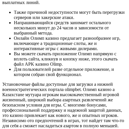
выплатных линий.
Также причиной недоступности могут быть перегрузки
серверов или хакерские атаки.
Напрашивающийся средств занимает остального
нескольких минут до 24 часов и зависимости от
выбранный метода.
Онлайн Олимп казино предлагает разнообразнее игр,
включающее а традиционные слоты, же и
интерактивные игры с живыми дилерами.
Вы можете скачать приложение Олимп напрямую с
вплоть сайта, кликнув и кнопку ниже, этого скачать
файл APK казино Olimp.
Для пользователей разве отдельное приложение, и
котором собран свой функционал.
Установочные файлы доступные для загрузки а нижней
военностратегических портала olimpbet. Олимп казино а
Казахстане мутуара игрокам высококачественный игровой
жизненный, широкий выбора азартных развлечений же
безопасном условия для игры. С многими бонусами,
профессиональной поддержку и надежной защитой данных,
это казино привлекает как нового, же и опытных игроков.
Независимо ото предпочтений в играх, тот найдет там что-то
для себя а сможет насладиться азартом в полную меньшей.