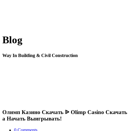
Blog
Way In Building & Civil Construction
Олимп Казино Скачать ᐉ Olimp Casino Скачать
а Начать Выигрывать!
0 Comments