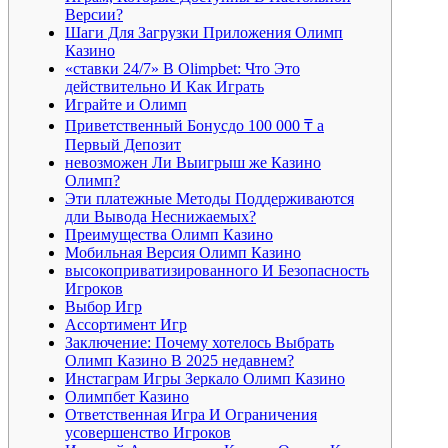
Версии?
Шаги Для Загрузки Приложения Олимп
Казино
«ставки 24/7» В Olimpbet: Что Это
действительно И Как Играть
Играйте и Олимп
Приветственный Бонусдо 100 000 ₸ а
Первый Депозит
невозможен Ли Выигрыш же Казино
Олимп?
Эти платежные Методы Поддерживаются
дли Вывода Неснижаемых?
Преимущества Олимп Казино
Мобильная Версия Олимп Казино
высокоприватизированного И Безопасность
Игроков
Выбор Игр
Ассортимент Игр
Заключение: Почему хотелось Выбрать
Олимп Казино В 2025 недавнем?
Инстаграм Игры Зеркало Олимп Казино
Олимпбет Казино
Ответственная Игра И Ограничения
усовершенство Игроков