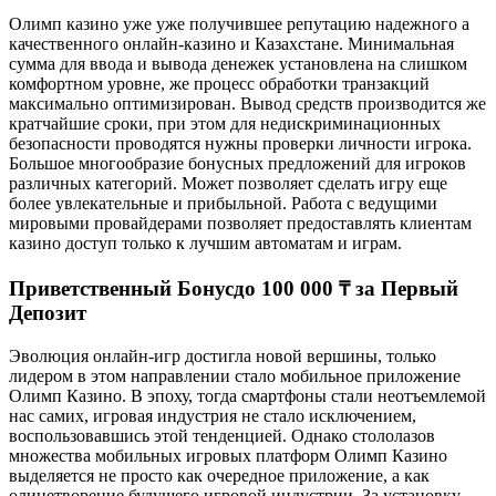
Олимп казино уже уже получившее репутацию надежного а
качественного онлайн-казино и Казахстане. Минимальная
сумма для ввода и вывода денежек установлена на слишком
комфортном уровне, же процесс обработки транзакций
максимально оптимизирован. Вывод средств производится же
кратчайшие сроки, при этом для недискриминационных
безопасности проводятся нужны проверки личности игрока.
Большое многообразие бонусных предложений для игроков
различных категорий. Может позволяет сделать игру еще
более увлекательные и прибыльной. Работа с ведущими
мировыми провайдерами позволяет предоставлять клиентам
казино доступ только к лучшим автоматам и играм.
Приветственный Бонусдо 100 000 ₸ за Первый
Депозит
Эволюция онлайн-игр достигла новой вершины, только
лидером в этом направлении стало мобильное приложение
Олимп Казино. В эпоху, тогда смартфоны стали неотъемлемой
нас самих, игровая индустрия не стало исключением,
воспользовавшись этой тенденцией. Однако стололазов
множества мобильных игровых платформ Олимп Казино
выделяется не просто как очередное приложение, а как
олицетворение будущего игровой индустрии. За установку