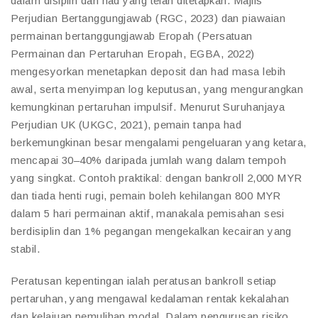
dalam disiplin dan had yang telah ditetapkan. Majlis
Perjudian Bertanggungjawab (RGC, 2023) dan piawaian
permainan bertanggungjawab Eropah (Persatuan
Permainan dan Pertaruhan Eropah, EGBA, 2022)
mengesyorkan menetapkan deposit dan had masa lebih
awal, serta menyimpan log keputusan, yang mengurangkan
kemungkinan pertaruhan impulsif. Menurut Suruhanjaya
Perjudian UK (UKGC, 2021), pemain tanpa had
berkemungkinan besar mengalami pengeluaran yang ketara,
mencapai 30–40% daripada jumlah wang dalam tempoh
yang singkat. Contoh praktikal: dengan bankroll 2,000 MYR
dan tiada henti rugi, pemain boleh kehilangan 800 MYR
dalam 5 hari permainan aktif, manakala pemisahan sesi
berdisiplin dan 1% pegangan mengekalkan kecairan yang
stabil.
Peratusan kepentingan ialah peratusan bankroll setiap
pertaruhan, yang mengawal kedalaman rentak kekalahan
dan kelajuan pemulihan modal. Dalam pengurusan risiko,