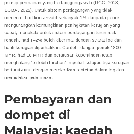
prinsip permainan yang bertanggungjawab (RGC, 2023;
EGBA, 2022). Untuk sistem perdagangan yang tidak
menentu, had konservatif sebanyak 1% daripada periuk
mengurangkan kemungkinan peningkatan kerugian yang
cepat, manakala untuk sistem perdagangan turun naik
rendah, had 1–2% boleh diterima, dengan syarat log dan
henti kerugian diperhatikan. Contoh: dengan periuk 1800
MYR, had 18 MYR dan peratusan kepentingan tetap
menghalang “terlebih taruhan” impulsif selepas tiga kerugian
berturut-turut dengan merekodkan rentetan dalam log dan
memulakan jeda masa.
Pembayaran dan
dompet di
Malaysia: kaedah