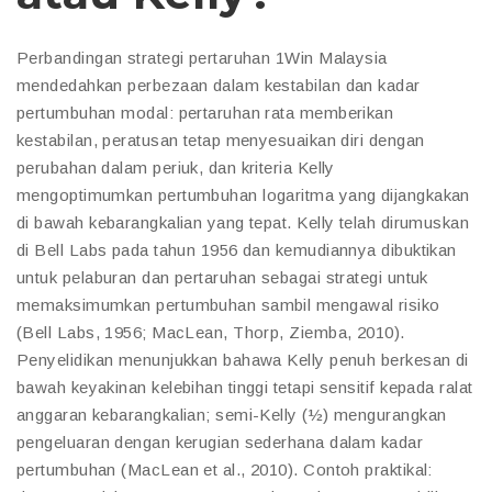
Perbandingan strategi pertaruhan 1Win Malaysia
mendedahkan perbezaan dalam kestabilan dan kadar
pertumbuhan modal: pertaruhan rata memberikan
kestabilan, peratusan tetap menyesuaikan diri dengan
perubahan dalam periuk, dan kriteria Kelly
mengoptimumkan pertumbuhan logaritma yang dijangkakan
di bawah kebarangkalian yang tepat. Kelly telah dirumuskan
di Bell Labs pada tahun 1956 dan kemudiannya dibuktikan
untuk pelaburan dan pertaruhan sebagai strategi untuk
memaksimumkan pertumbuhan sambil mengawal risiko
(Bell Labs, 1956; MacLean, Thorp, Ziemba, 2010).
Penyelidikan menunjukkan bahawa Kelly penuh berkesan di
bawah keyakinan kelebihan tinggi tetapi sensitif kepada ralat
anggaran kebarangkalian; semi-Kelly (½) mengurangkan
pengeluaran dengan kerugian sederhana dalam kadar
pertumbuhan (MacLean et al., 2010). Contoh praktikal: