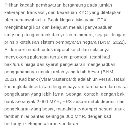
Pilihan kaedah pembayaran bergantung pada jumlah,
kekerapan transaksi, dan keperluan KYC yang ditetapkan
oleh pengawal selia, Bank Negara Malaysia. FPX
mengimbangi kos dan kelajuan melalui penyepaduan
langsung dengan bank dan yuran minimum, sejajar dengan
prinsip ketelusan sistem pembayaran negara (BNM, 2022).
E-dompet mudah untuk deposit kecil dan selalunya
menyokong pulangan tunai dan promosi, tetapi had
baki/urus niaga dan syarat pengeluaran mengehadkan
penggunaannya untuk jumlah yang lebih besar (BNM,
2023). Kad bank (Visa/Mastercard) adalah universal, tetapi
kadangkala disertakan dengan bayaran tambahan dan masa
pengeluaran yang lebih lama. Sebagai contoh, dengan baki
bank sebanyak 2,000 MYR, FPX sesuai untuk deposit dan
pengeluaran yang besar, manakala e-dompet sesuai untuk
tambah nilai pantas sehingga 300 MYR, dengan kad
berfungsi sebagai saluran sandaran.