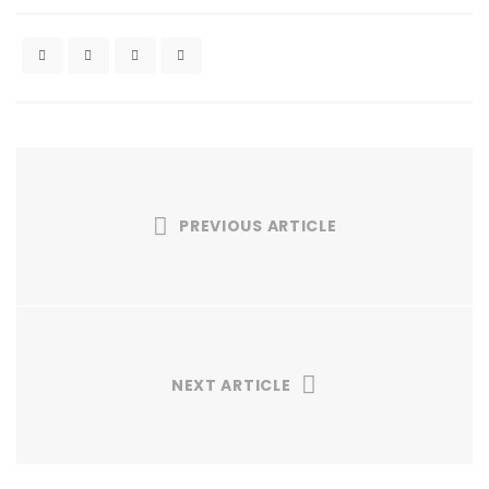
PREVIOUS ARTICLE
NEXT ARTICLE