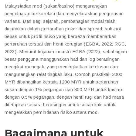
Malaysiadan mod (sukan/kasino) mengurangkan
pengeluaran berkorelasi dan menyelaraskan pengurusan
varians. Dari segi sejarah, pembahagian modal telah
digunakan dalam pertaruhan poker dan spread: sub-pot
bebas untuk profil risiko yang berbeza membenarkan
pertaruhan tersuai dan henti kerugian (EGBA, 2022; RGC,
2023). Menurut tinjauan industri EGBA (2022), sebahagian
besar pengguna menggunakan had dan log berasingan
mengikut menegak, yang meningkatkan ketelusan dan
mengurangkan ralat tingkah laku. Contoh praktikal: 2000
MYR dibahagikan kepada 1200 MYR untuk pertaruhan
sukan dengan 1% pegangan dan 800 MYR untuk kasino
dengan 0.5% pegangan, dengan henti rugi dan had masa
ditetapkan secara berasingan untuk setiap kaki untuk
mengelakkan pemindahan risiko antara mod.
Bagaimana untuk