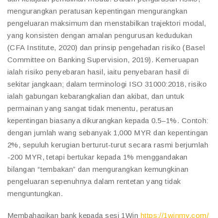
mengurangkan peratusan kepentingan mengurangkan
pengeluaran maksimum dan menstabilkan trajektori modal,
yang konsisten dengan amalan pengurusan kedudukan
(CFA Institute, 2020) dan prinsip pengehadan risiko (Basel
Committee on Banking Supervision, 2019). Kemeruapan
ialah risiko penyebaran hasil, iaitu penyebaran hasil di
sekitar jangkaan; dalam terminologi ISO 31000:2018, risiko
ialah gabungan kebarangkalian dan akibat, dan untuk
permainan yang sangat tidak menentu, peratusan
kepentingan biasanya dikurangkan kepada 0.5–1%. Contoh:
dengan jumlah wang sebanyak 1,000 MYR dan kepentingan
2%, sepuluh kerugian berturut-turut secara rasmi berjumlah
-200 MYR, tetapi bertukar kepada 1% menggandakan
bilangan “tembakan” dan mengurangkan kemungkinan
pengeluaran sepenuhnya dalam rentetan yang tidak
menguntungkan.
Membahagikan bank kepada sesi 1Win
https://1winmy.com/