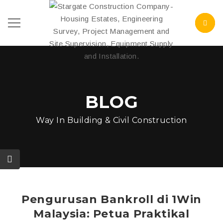
BLOG
Way In Building & Civil Construction
Pengurusan Bankroll di 1Win
Malaysia: Petua Praktikal