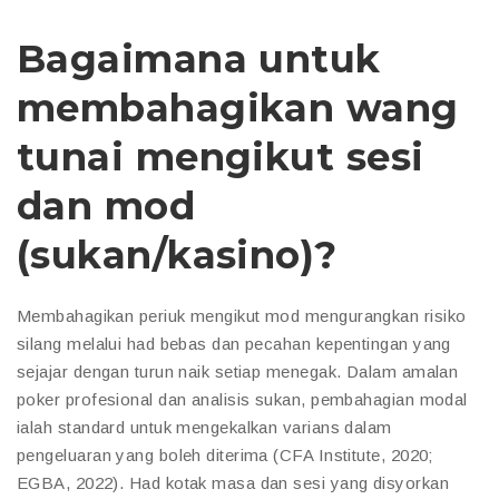
Bagaimana untuk
membahagikan wang
tunai mengikut sesi
dan mod
(sukan/kasino)?
Membahagikan periuk mengikut mod mengurangkan risiko
silang melalui had bebas dan pecahan kepentingan yang
sejajar dengan turun naik setiap menegak. Dalam amalan
poker profesional dan analisis sukan, pembahagian modal
ialah standard untuk mengekalkan varians dalam
pengeluaran yang boleh diterima (CFA Institute, 2020;
EGBA, 2022). Had kotak masa dan sesi yang disyorkan