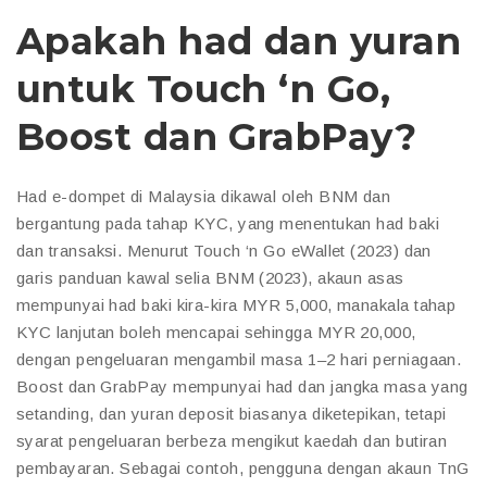
Apakah had dan yuran
untuk Touch ‘n Go,
Boost dan GrabPay?
Had e-dompet di Malaysia dikawal oleh BNM dan
bergantung pada tahap KYC, yang menentukan had baki
dan transaksi. Menurut Touch ‘n Go eWallet (2023) dan
garis panduan kawal selia BNM (2023), akaun asas
mempunyai had baki kira-kira MYR 5,000, manakala tahap
KYC lanjutan boleh mencapai sehingga MYR 20,000,
dengan pengeluaran mengambil masa 1–2 hari perniagaan.
Boost dan GrabPay mempunyai had dan jangka masa yang
setanding, dan yuran deposit biasanya diketepikan, tetapi
syarat pengeluaran berbeza mengikut kaedah dan butiran
pembayaran. Sebagai contoh, pengguna dengan akaun TnG