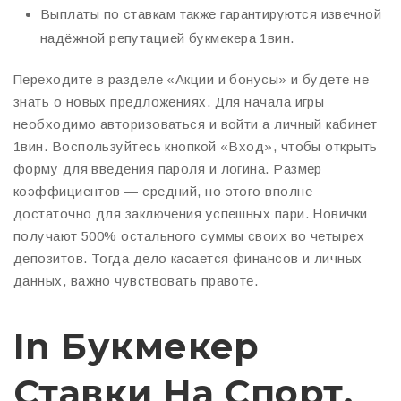
Выплаты по ставкам также гарантируются извечной
надёжной репутацией букмекера 1вин.
Переходите в разделе «Акции и бонусы» и будете не
знать о новых предложениях. Для начала игры
необходимо авторизоваться и войти а личный кабинет
1вин. Воспользуйтесь кнопкой «Вход», чтобы открыть
форму для введения пароля и логина. Размер
коэффициентов — средний, но этого вполне
достаточно для заключения успешных пари. Новички
получают 500% остального суммы своих во четырех
депозитов. Тогда дело касается финансов и личных
данных, важно чувствовать правоте.
In Букмекер
Ставки На Спорт,