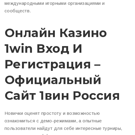
международными игорными организациями и
сообществ.
Онлайн Казино
1win Вход И
Регистрация –
Официальный
Сайт 1вин Россия
Новички оценят простоту и возможностью
ознакомиться с демо-режимами, а опытные
пользователи найдут для себе интересные турниры,