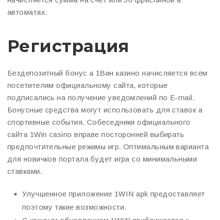
автоматах.
Регистрация
Бездепозитный бонус а 1Вин казино начисляется всем
посетителям официальному сайта, которые
подписались на получение уведомлений по E-mail.
Бонусные средства могут использовать для ставок а
спортивные события. Собеседники официального
сайта 1Win casino вправе посторонней выбирать
предпочтительные режимы игр. Оптимальным варианта
для новичков портала будет игра со минимальными
ставками.
Улучшенное приложение 1WIN apk предоставляет
поэтому такие возможности.