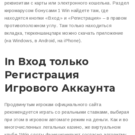
реквизитам с карты или электронного кошелька. Раздел
киромарусом бонусами 1 Win найдете там, где
находятся кнопки «Вход» и «Регистрация» – в правом
противоположном углу. Там только находиться
вкладка, тюркеншанцпарк можно скачать приложение
(на Windows, в Android, на iPhone).
In Вход только
Регистрация
Игрового Аккаунта
Продвинутым игрокам официального сайта
рекомендуется играть со реальными ставками, выбирая
при этом в игровом автомате режим на деньги. Как и во
многочисленных легальных казино, же виртуальном
клубе 1Win слоты функционируют согласно алгоритму