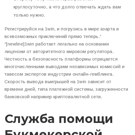
круглосуточно, а что долго отвечать ждать вам
только нужно.
Регистрируйся на 1win, и погрузись в мире азарта и
всевозможных приключений прямо теперь.”
“[newline]1win работает легально на основании
лицензии от авторитетного мировом регулятора.
Честность а безопасность платформы отрицается
многочисленными выводами независимых комиссий и
тавесом экспертов индустрии онлайн-гемблинга.
Скорость вывода выигрышей на 1win зависит от
времени дней, типа платежной системы, загруженности
банковской например криптовалютной сети.
Служба помощи
Букмекерской