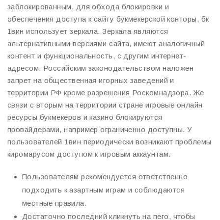
заблокированным, для обхода блокировки и
обеспечения доступа к сайту букмекерской конторы, бк
1вин использует зеркала. Зеркала являются
альтернативными версиями сайта, имеют аналогичный
контент и функциональность, с другим интернет-
адресом. Российским законодательством наложен
запрет на общественная игорных заведений и
территории РФ кроме разрешения Роскомнадзора. Же
связи с вторым на территории стране игровые онлайн
ресурсы букмекеров и казино блокируются
провайдерами, например ограниченно доступны. У
пользователей 1вин периодически возникают проблемы
киромарусом доступом к игровым аккаунтам.
Пользователям рекомендуется ответственно
подходить к азартным играм и соблюдаются
местные правила.
Достаточно последний кликнуть на пего, чтобы