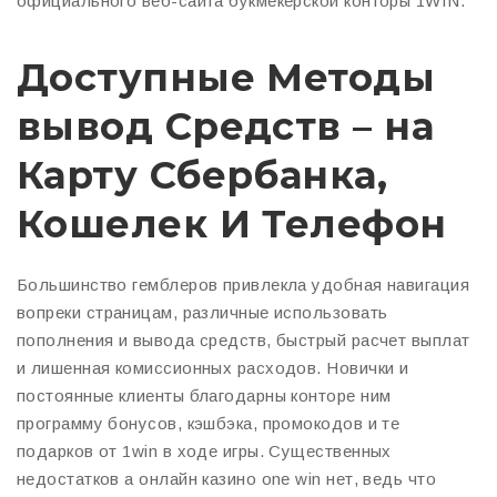
официального веб-сайта букмекерской конторы 1WIN.
Доступные Методы
вывод Средств – на
Карту Сбербанка,
Кошелек И Телефон
Большинство гемблеров привлекла удобная навигация
вопреки страницам, различные использовать
пополнения и вывода средств, быстрый расчет выплат
и лишенная комиссионных расходов. Новички и
постоянные клиенты благодарны конторе ним
программу бонусов, кэшбэка, промокодов и те
подарков от 1win в ходе игры. Существенных
недостатков а онлайн казино one win нет, ведь что