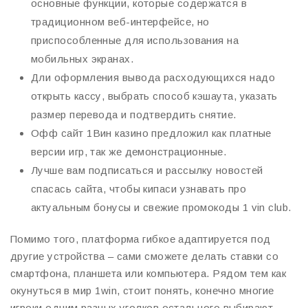
основные функции, которые содержатся в
традиционном веб-интерфейсе, но
приспособленные для использования на
мобильных экранах.
Дли оформления вывода расходующихся надо
открыть кассу, выбрать способ кэшаута, указать
размер перевода и подтвердить снятие.
Офф сайт 1Вин казино предложил как платные
версии игр, так же демонстрационные.
Лучше вам подписаться и рассылку новостей
спасась сайта, чтобы кипаси узнавать про
актуальным бонусы и свежие промокоды 1 vin club.
Помимо того, платформа гибкое адаптируется под
другие устройства – сами сможете делать ставки со
смартфона, планшета или компьютера. Рядом тем как
окунуться в мир 1win, стоит понять, конечно многие
игроки одним разных уголков остального выбирают