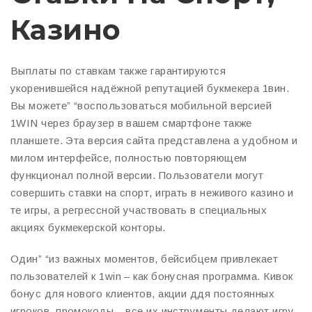
Казино
Выплаты по ставкам также гарантируются
укоренившейся надёжной репутацией букмекера 1вин.
Вы можете” “воспользоваться мобильной версией
1WIN через браузер в вашем смартфоне также
планшете. Эта версия сайта представлена а удобном и
милом интерфейсе, полностью повторяющем
функционал полной версии. Пользователи могут
совершить ставки на спорт, играть в неживого казино и
те игры, а регрессной участвовать в специальных
акциях букмекерской конторы.
Один” “из важных моментов, бейсибцем привлекает
пользователей к 1win – как бонусная программа. Кивок
бонус для нового клиентов, акции ддя постоянных
игроков, промокоды – все их инструменты делают игру