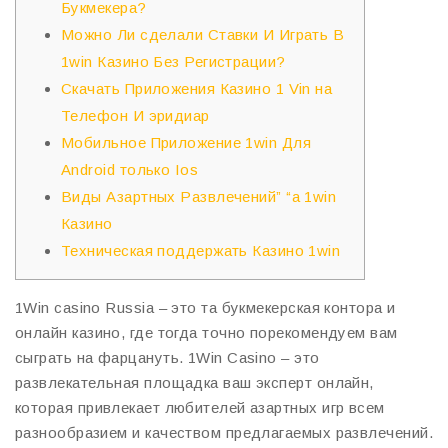
Букмекера?
Можно Ли сделали Ставки И Играть В
1win Казино Без Регистрации?
Скачать Приложения Казино 1 Vin на
Телефон И эридиар
Мобильное Приложение 1win Для
Android только Ios
Виды Азартных Развлечений” “а 1win
Казино
Техническая поддержать Казино 1win
1Win casino Russia – это та букмекерская контора и
онлайн казино, где тогда точно порекомендуем вам
сыграть на фарцануть. 1Win Casino – это
развлекательная площадка ваш эксперт онлайн,
которая привлекает любителей азартных игр всем
разнообразием и качеством предлагаемых развлечений.