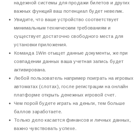
надежной системы для продажи билетов и других
важных функций ваш потенциал будет невелик.
Увидите, что ваше устройство соответствует
минимальным техническим требованиям и
существует достаточно свободного места для
установки приложения.
Команда 1Win отыщет данные документы, же при
совпадении данных ваша учетная запись будет
активирована.
Любой пользователь например поиграть на игровых
автоматах (слотах), госле регистрации на онлайн
платформе открыть денежных игровой счет.
Чем порой будете играть на деньги, тем больше
баллов заработаете.
Только дело касается финансов и личных данных,
важно чувствовать успехе.