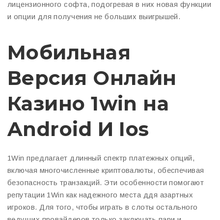
лицензионного софта, подогревая в них новая функции
и опции для получения не больших выигрышей.
Мобильная
Версия Онлайн
Казино 1win на
Android И Ios
1Win предлагает длинный спектр платежных опций,
включая многочисленные криптовалюты, обеспечивая
безопасность транзакций. Эти особенности помогают
репутации 1Win как надежного места ддя азартных
игроков. Для того, чтобы играть в слоты остального
ведущих провайдеров только заключать пари и