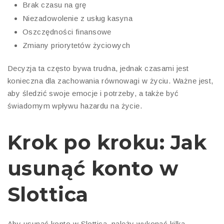
Brak czasu na grę
Niezadowolenie z usług kasyna
Oszczędności finansowe
Zmiany priorytetów życiowych
Decyzja ta często bywa trudna, jednak czasami jest
konieczna dla zachowania równowagi w życiu. Ważne jest,
aby śledzić swoje emocje i potrzeby, a także być
świadomym wpływu hazardu na życie.
Krok po kroku: Jak
usunąć konto w
Slottica
Aby usunąć konto w Slottica, należy wykonać kilka