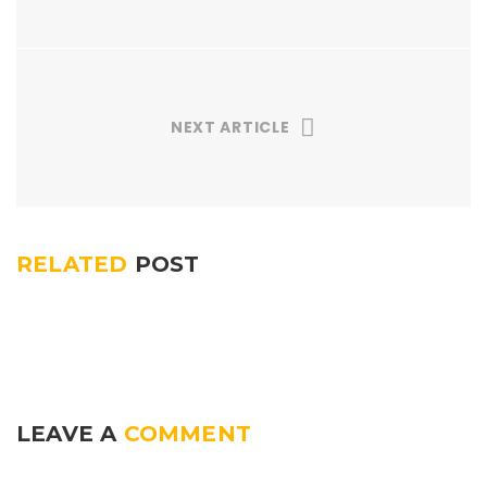
NEXT ARTICLE
RELATED
POST
LEAVE A
COMMENT