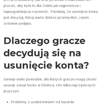
proces, aby była to dla Ciebie jak najprostsza i
najwygodniejsza czynność. Pamiętaj, że usunięcie konta
jest decyzją, którą warto dobrze przemyśleć, zanim
zostanie podjęta.
Dlaczego gracze
decydują się na
usunięcie konta?
Istnieje wiele powodów, dla których gracze mogą chcieć
usunąć swoje konto w Slottica. Oto kilka najczęstszych
przyczyn:
Problemy z uzależnieniem od hazardu