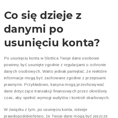
Co się dzieje z
danymi po
usunięciu konta?
Po usunięciu konta w Slottica Twoje dane osobowe
powinny być usunięte zgodnie z regulacjami o ochronie
danych osobowych. Warto jednak pamiętać, że niektóre
informacje mogą być zachowane zgodnie z przepisami
prawnymi. Przykładowo, kasyna mogą przechowywać
dane dotyczące transakcji finansowych przez określony
czas, aby spełnić wymogi audytów i kontroli skarbowych.
W związku z tym, po usunięciu konta, istnieje
prawdopodobieństwo, że Twoje dane mogą być jeszcze