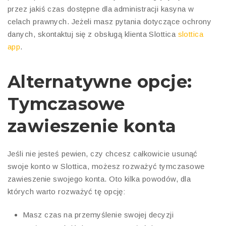
przez jakiś czas dostępne dla administracji kasyna w
celach prawnych. Jeżeli masz pytania dotyczące ochrony
danych, skontaktuj się z obsługą klienta Slottica
slottica
app
.
Alternatywne opcje:
Tymczasowe
zawieszenie konta
Jeśli nie jesteś pewien, czy chcesz całkowicie usunąć
swoje konto w Slottica, możesz rozważyć tymczasowe
zawieszenie swojego konta. Oto kilka powodów, dla
których warto rozważyć tę opcję:
Masz czas na przemyślenie swojej decyzji