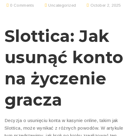
0 Comments
Uncategorized
October 2, 2025
Slottica: Jak
usunąć konto
na życzenie
gracza
Decyzja o usunięciu konta w kasynie online, takim jak
Slottica, może wynikać z różnych powodów. W artykule
tym przedstawimy, jak krok po kroku zrealizować ten